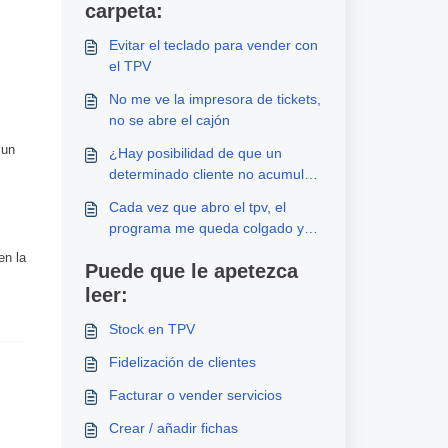
carpeta:
Evitar el teclado para vender con
el TPV
No me ve la impresora de tickets,
no se abre el cajón
 un
¿Hay posibilidad de que un
determinado cliente no acumule
puntos de fidelización?
Cada vez que abro el tpv, el
programa me queda colgado y
me obliga a cerrarlo
en la
Puede que le apetezca
leer:
Stock en TPV
Fidelización de clientes
Facturar o vender servicios
Crear / añadir fichas