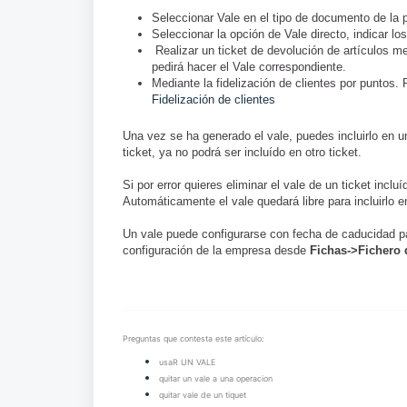
Seleccionar Vale en el tipo de documento de la pa
Seleccionar la opción de Vale directo, indicar l
Realizar un ticket de devolución de artículos med
pedirá hacer el Vale correspondiente.
Mediante la fidelización de clientes por puntos.
Fidelización de clientes
Una vez se ha generado el vale, puedes incluirlo en un
ticket, ya no podrá ser incluído en otro ticket.
Si por error quieres eliminar el vale de un ticket incluí
Automáticamente el vale quedará libre para incluirlo en
Un vale puede configurarse con fecha de caducidad pa
configuración de la empresa desde
Fichas
->Fichero
Preguntas que contesta este artículo:
usaR UN VALE
quitar un vale a una operacion
quitar vale de un tiquet