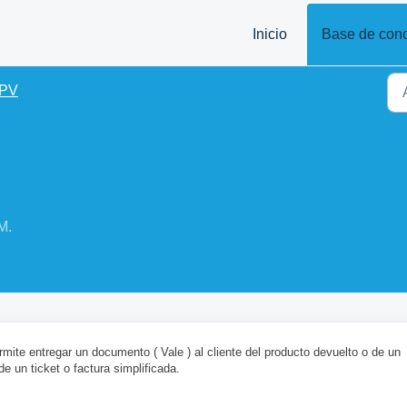
Inicio
Base de con
PV
M.
mite entregar un documento ( Vale ) al cliente del producto devuelto o de un
e un ticket o factura simplificada.