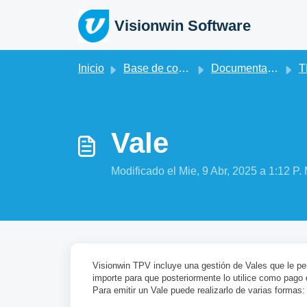
Saltar al contenido principal
Visionwin Software
Inicio
Base de conocimientos
Documentación Facturación y TPV
T
Vale
Modificado el Mie, 9 Abr, 2025 a 1:12 P. 
Visionwin TPV incluye una gestión de Vales que le per
importe para que posteriormente lo utilice como pago d
Para emitir un Vale puede realizarlo de varias formas: