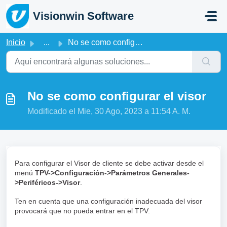
Saltar al contenido principal
Visionwin Software
Inicio
...
No se como configurar el visor
No se como configurar el visor
Modificado el Mie, 30 Ago, 2023 a 11:54 A. M.
Para configurar el Visor de cliente se debe activar desde el
menú
TPV->Configuración->Parámetros Generales-
>Periféricos->Visor
.
Ten en cuenta que una configuración inadecuada del visor
provocará que no pueda entrar en el TPV.